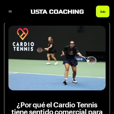
Noticias Inicio
¿Por qué el Cardio Tennis tiene
Join
¿Por qué el Cardio Tennis
tiene sentido comercial para