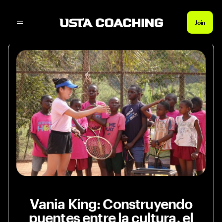
Noticias Inicio
Lo que los entrenadores de teni
Join
Vania King: Construyendo
puentes entre la cultura, el