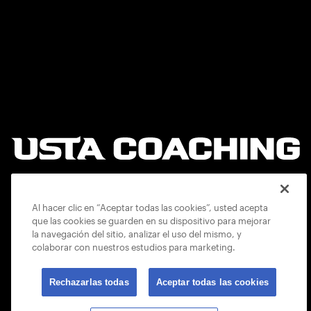
Al hacer clic en “Aceptar todas las cookies”, usted acepta
Términos de Uso USTA
que las cookies se guarden en su dispositivo para mejorar
POLÍTICA DE PRIVACIDAD
la navegación del sitio, analizar el uso del mismo, y
Carreras en la USTA
colaborar con nuestros estudios para marketing.
USTA.com
Encuentra un entrenador
Términos y condiciones del programa
Rechazarlas todas
Aceptar todas las cookies
Encuentre su cuenta USTA